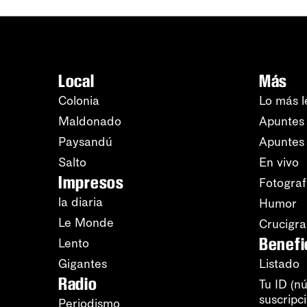
Local
Más
Colonia
Lo más l
Maldonado
Apuntes 
Paysandú
Apuntes
Salto
En vivo
Impresos
Fotograf
la diaria
Humor
Le Monde
Crucigr
Benefi
Lento
Gigantes
Listado
Radio
Tu ID (n
suscripc
Periodismo