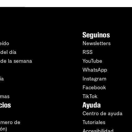
Seguinos
eído
Newsletters
del día
RSS
 de la semana
YouTube
WhatsApp
ía
Instagram
Facebook
amas
TikTok
cios
Ayuda
Centro de ayuda
úmero de
Tutoriales
ión)
Accesibilidad