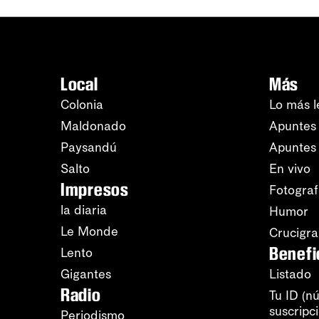
Local
Más
Colonia
Lo más l
Maldonado
Apuntes 
Paysandú
Apuntes
Salto
En vivo
Impresos
Fotograf
la diaria
Humor
Le Monde
Crucigr
Benefi
Lento
Gigantes
Listado
Radio
Tu ID (n
suscripc
Periodismo