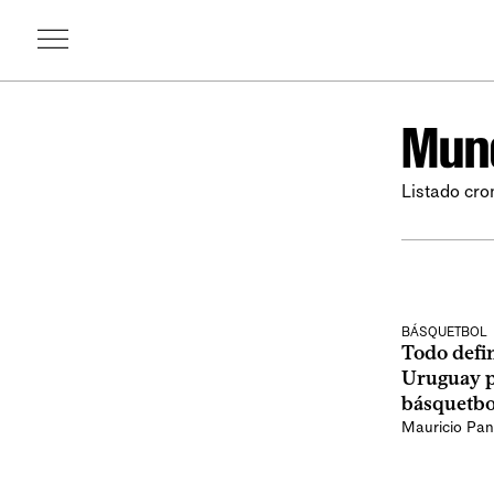
Mund
Listado cro
BÁSQUETBOL
Todo defin
Uruguay pa
básquetbo
Mauricio Pan