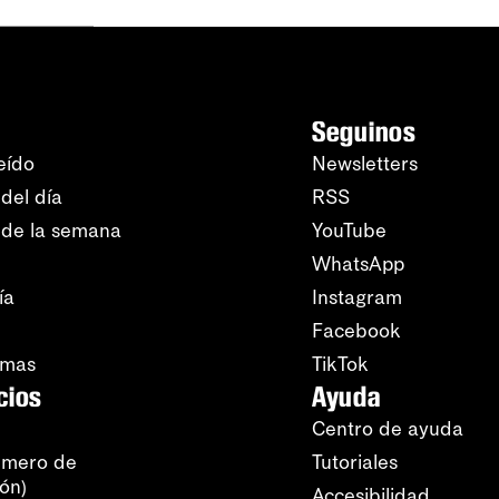
Seguinos
eído
Newsletters
del día
RSS
 de la semana
YouTube
WhatsApp
ía
Instagram
Facebook
amas
TikTok
cios
Ayuda
Centro de ayuda
úmero de
Tutoriales
ión)
Accesibilidad