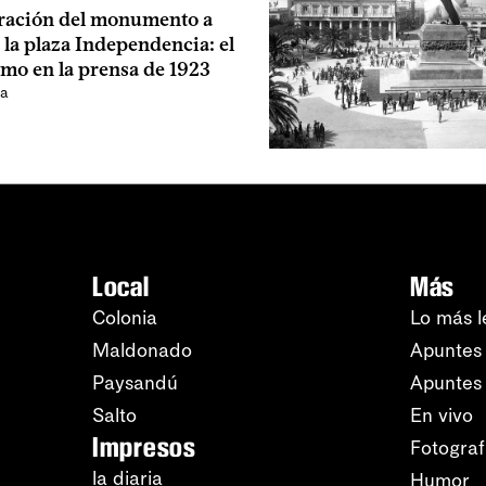
ración del monumento a
 la plaza Independencia: el
smo en la prensa de 1923
la
Local
Más
Colonia
Lo más l
Maldonado
Apuntes 
Paysandú
Apuntes
Salto
En vivo
Impresos
Fotograf
la diaria
Humor