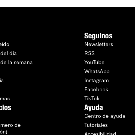
Seguinos
eído
Newsletters
del día
RSS
 de la semana
YouTube
WhatsApp
ía
Instagram
Facebook
amas
TikTok
cios
Ayuda
Centro de ayuda
úmero de
Tutoriales
ión)
Accesibilidad