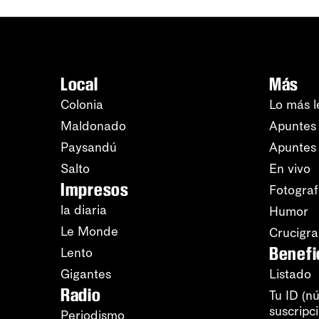
Local
Más
Colonia
Lo más l
Maldonado
Apuntes 
Paysandú
Apuntes
Salto
En vivo
Impresos
Fotograf
la diaria
Humor
Le Monde
Crucigr
Benefi
Lento
Gigantes
Listado
Radio
Tu ID (n
suscripc
Periodismo