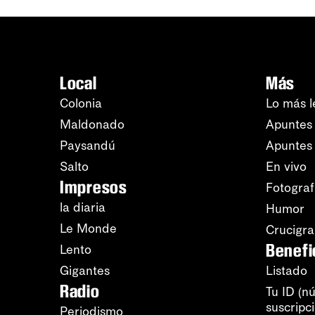
Local
Más
Colonia
Lo más l
Maldonado
Apuntes 
Paysandú
Apuntes
Salto
En vivo
Impresos
Fotograf
la diaria
Humor
Le Monde
Crucigr
Benefi
Lento
Gigantes
Listado
Radio
Tu ID (n
suscripc
Periodismo