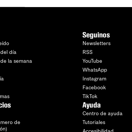
Seguinos
eído
Newsletters
del día
RSS
 de la semana
YouTube
WhatsApp
ía
Instagram
Facebook
amas
TikTok
cios
Ayuda
Centro de ayuda
úmero de
Tutoriales
ión)
Accesibilidad