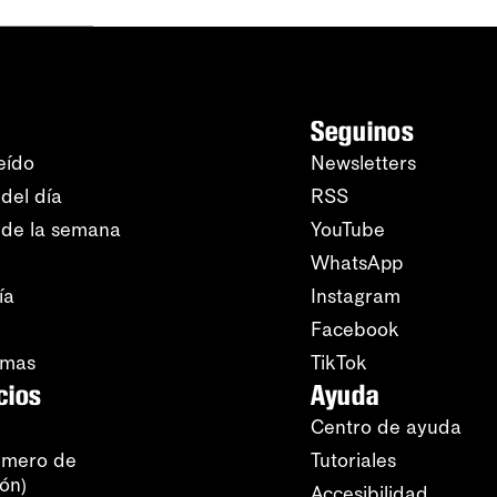
Seguinos
eído
Newsletters
del día
RSS
 de la semana
YouTube
WhatsApp
ía
Instagram
Facebook
amas
TikTok
cios
Ayuda
Centro de ayuda
úmero de
Tutoriales
ión)
Accesibilidad