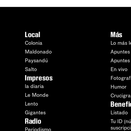
Local
Más
Colonia
Lo más l
Maldonado
Apuntes 
Paysandú
Apuntes
Salto
En vivo
Impresos
Fotograf
la diaria
Humor
Le Monde
Crucigr
Benefi
Lento
Gigantes
Listado
Radio
Tu ID (n
suscripc
Periodismo