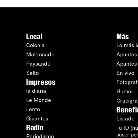
Local
Más
Colonia
Lo más l
Maldonado
Apuntes 
Paysandú
Apuntes
Salto
En vivo
Impresos
Fotograf
la diaria
Humor
Le Monde
Crucigr
Benefi
Lento
Gigantes
Listado
Radio
Tu ID (n
suscripc
Periodismo