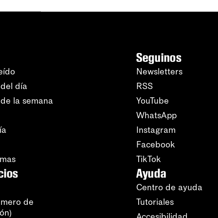
Seguinos
eído
Newsletters
del día
RSS
 de la semana
YouTube
WhatsApp
ía
Instagram
Facebook
amas
TikTok
cios
Ayuda
Centro de ayuda
úmero de
Tutoriales
ión)
Accesibilidad