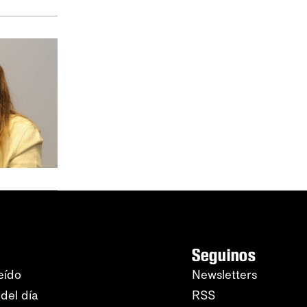
Seguinos
eído
Newsletters
del día
RSS