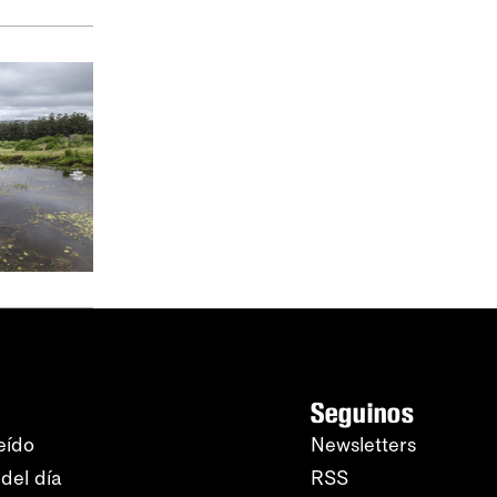
Seguinos
eído
Newsletters
del día
RSS