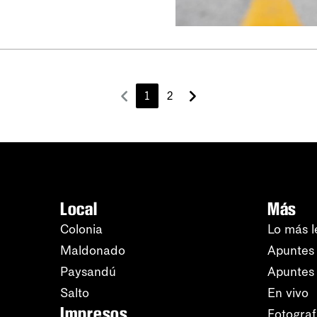
1
2
Local
Más
Colonia
Lo más l
Maldonado
Apuntes 
Paysandú
Apuntes
Salto
En vivo
Impresos
Fotograf