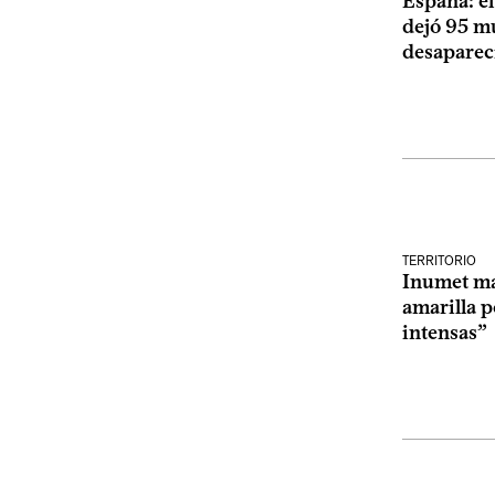
España: el
dejó 95 m
desaparec
TERRITORIO
Inumet ma
amarilla p
intensas”