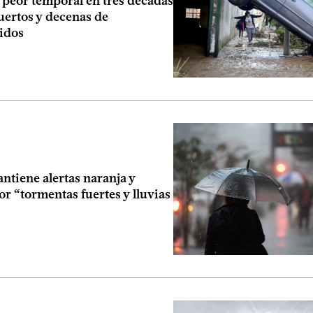
 peor temporal en tres décadas
uertos y decenas de
idos
ntiene alertas naranja y
or “tormentas fuertes y lluvias