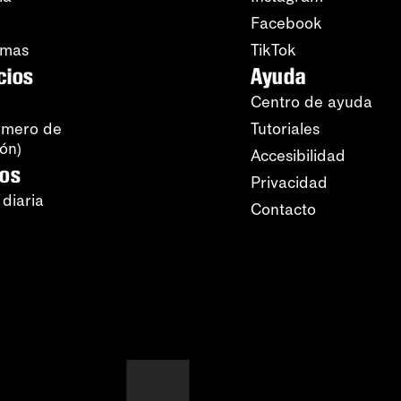
Facebook
amas
TikTok
cios
Ayuda
Centro de ayuda
úmero de
Tutoriales
ión)
Accesibilidad
ros
Privacidad
 diaria
Contacto