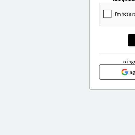
o ing
in