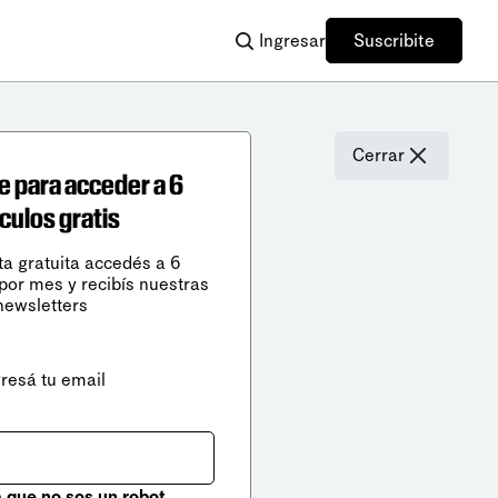
Ingresar
Suscribite
Cerrar
e para acceder a 6
ículos gratis
ta gratuita accedés a 6
 por mes y recibís nuestras
newsletters
gresá tu email
que no sos un robot