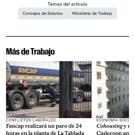
Temas del artículo
Consejos de Salarios
Ministerio de Trabajo
Más de Trabajo
CONFLICTOS LABORALES
ECONOMÍA SOCIAL
Fancap realizará un paro de 24
Cohousing
y nu
horas en la planta de La Tablada
Cudecoop apues