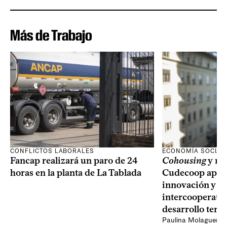
Más de Trabajo
CONFLICTOS LABORALES
ECONOMÍA SOCIAL
Fancap realizará un paro de 24
Cohousing
y nu
horas en la planta de La Tablada
Cudecoop apues
innovación y el
intercooperativ
desarrollo terri
Paulina Molaguero