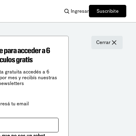
Ingresar
Suscribite
Cerrar
e para acceder a 6
ículos gratis
ta gratuita accedés a 6
 por mes y recibís nuestras
newsletters
gresá tu email
que no sos un robot