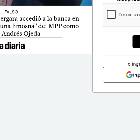
FALSO
ergara accedió a la banca en
 “una limosna” del MPP como
ó Andrés Ojeda
o ing
in