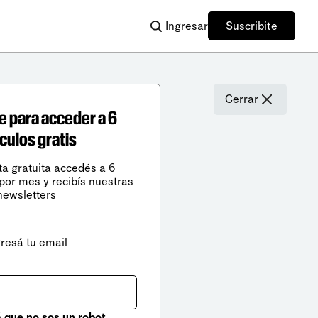
Ingresar
Suscribite
Cerrar
e para acceder a 6
ículos gratis
ta gratuita accedés a 6
 por mes y recibís nuestras
newsletters
gresá tu email
que no sos un robot