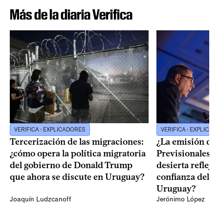
Más de la diaria Verifica
VERIFICA
EXPLICADORES
VERIFICA
EXPLICAD
Tercerización de las migraciones:
¿La emisión de
¿cómo opera la política migratoria
Previsionales q
del gobierno de Donald Trump
desierta reflej
que ahora se discute en Uruguay?
confianza del 
Uruguay?
Joaquín Ludzcanoff
Jerónimo López