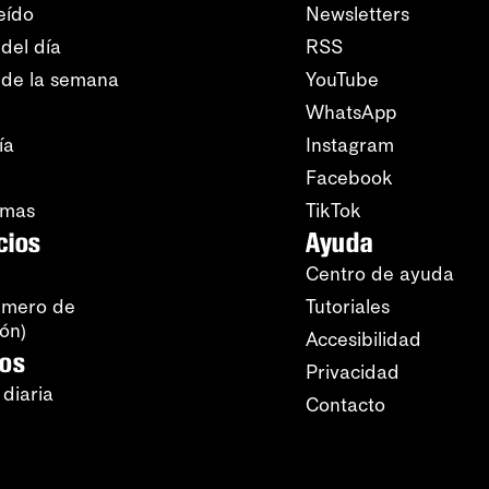
eído
Newsletters
del día
RSS
 de la semana
YouTube
WhatsApp
ía
Instagram
Facebook
amas
TikTok
cios
Ayuda
Centro de ayuda
úmero de
Tutoriales
ión)
Accesibilidad
ros
Privacidad
 diaria
Contacto