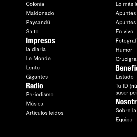
Colonia
Lo más l
Maldonado
Apuntes 
Paysandú
Apuntes
Salto
En vivo
Impresos
Fotograf
la diaria
Humor
Le Monde
Crucigr
Benefi
Lento
Gigantes
Listado
Radio
Tu ID (n
suscripc
Periodismo
Nosot
Música
Sobre la
Artículos leídos
Equipo