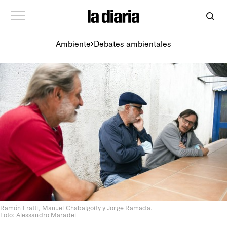
Ambiente
Debates ambientales
Ramón Fratti, Manuel Chabalgoity y Jorge Ramada.
Foto: Alessandro Maradei