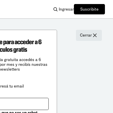
Ingresar
Suscribite
Cerrar
e para acceder a 6
ículos gratis
ta gratuita accedés a 6
 por mes y recibís nuestras
newsletters
gresá tu email
que no sos un robot