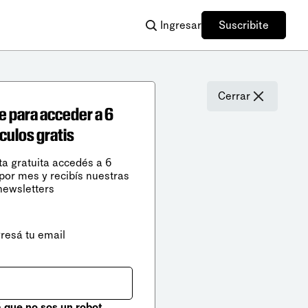
Ingresar
Suscribite
Cerrar
e para acceder a 6
ículos gratis
ta gratuita accedés a 6
 por mes y recibís nuestras
newsletters
gresá tu email
que no sos un robot