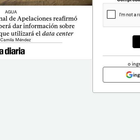
AGUA
nal de Apelaciones reafirmó
berá dar información sobre
ue utilizará el
data center
 Camila Méndez
o ing
in