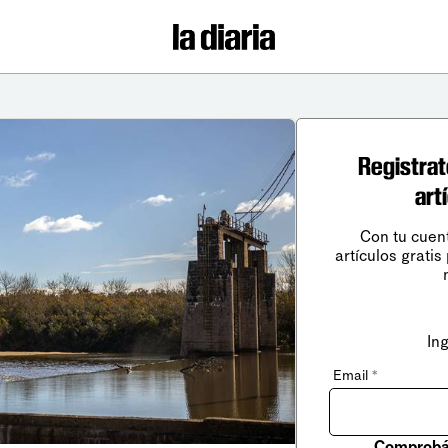
Registrat
art
Con tu cuen
artículos gratis
In
Email
*
Comprobá 