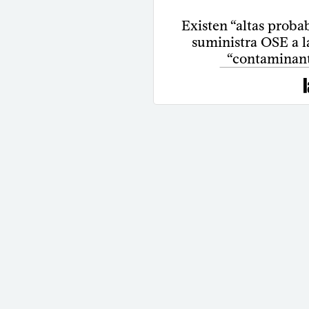
Existen “altas proba
suministra OSE a l
“contaminant