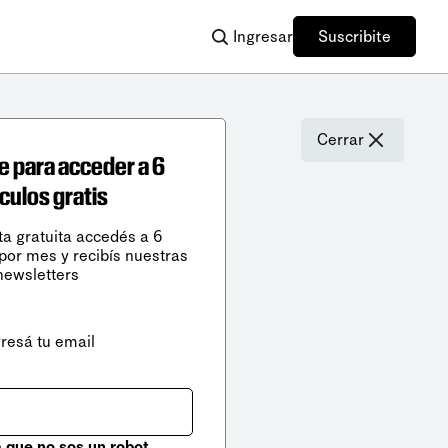
Ingresar
Suscribite
Cerrar
e para acceder a 6
ículos gratis
ta gratuita accedés a 6
 por mes y recibís nuestras
newsletters
gresá tu email
que no sos un robot