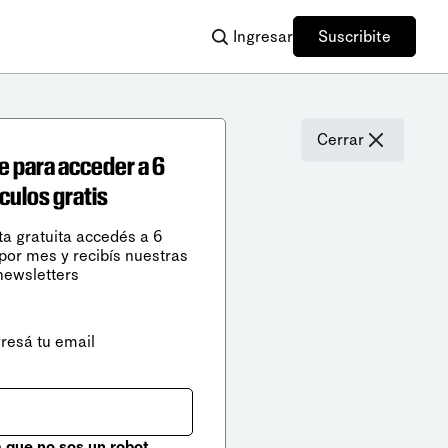
Ingresar
Suscribite
Cerrar
e para acceder a 6
ículos gratis
ta gratuita accedés a 6
 por mes y recibís nuestras
newsletters
gresá tu email
que no sos un robot