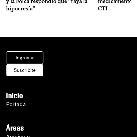
y la Foica respondió que “raya la
medicamentos p
hipocresía”
CTI
Ingresar
Suscribite
Inicio
Portada
Áreas
Ambiente