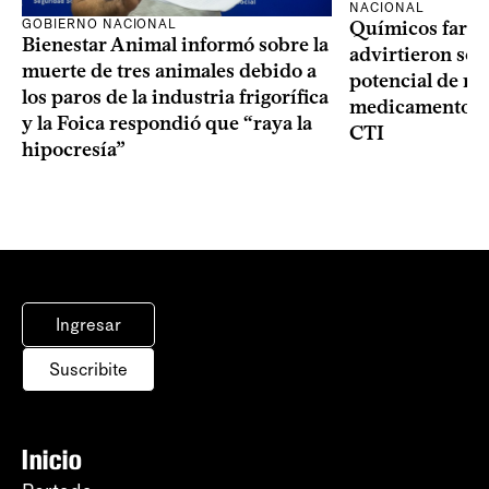
NACIONAL
GOBIERNO NACIONAL
Químicos farma
Bienestar Animal informó sobre la
advirtieron sob
muerte de tres animales debido a
potencial de m
los paros de la industria frigorífica
medicamentos p
y la Foica respondió que “raya la
CTI
hipocresía”
Ingresar
Suscribite
Inicio