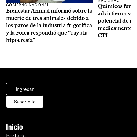
NACIONAL
GOBIERNO NACIONAL
Químicos farma
Bienestar Animal informó sobre la
advirtieron sob
muerte de tres animales debido a
potencial de m
los paros de la industria frigorífica
medicamentos p
y la Foica respondió que “raya la
CTI
hipocresía”
Ingresar
Suscribite
Inicio
Portada