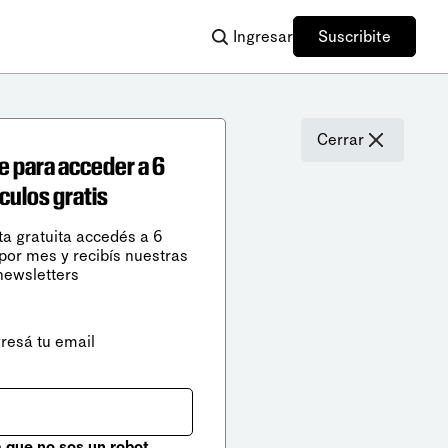
Ingresar
Suscribite
Cerrar
e para acceder a 6
ículos gratis
ta gratuita accedés a 6
 por mes y recibís nuestras
newsletters
gresá tu email
que no sos un robot