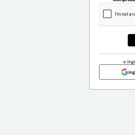
o ing
in