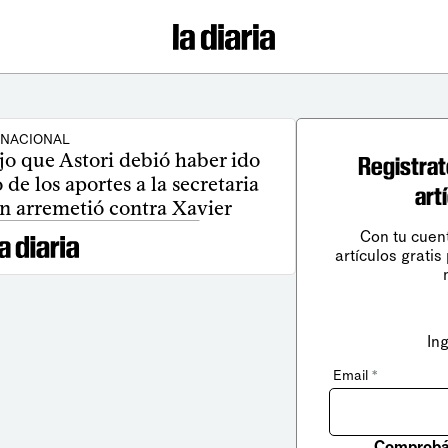
NACIONAL
jo que Astori debió haber ido
Registrat
 de los aportes a la secretaria
art
n arremetió contra Xavier
Con tu cuen
artículos gratis
In
Email
*
Comprobá 