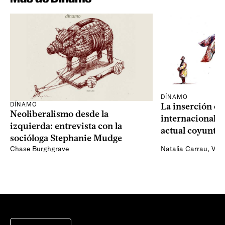
DÍNAMO
DÍNAMO
La inserción co
Neoliberalismo desde la
internacional d
izquierda: entrevista con la
actual coyuntu
socióloga Stephanie Mudge
Chase Burghgrave
Natalia Carrau
,
Vivi