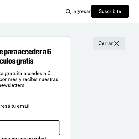
Ingresar
Suscribite
Cerrar
e para acceder a 6
ículos gratis
ta gratuita accedés a 6
 por mes y recibís nuestras
newsletters
gresá tu email
que no sos un robot