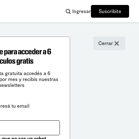
Ingresar
Suscribite
Cerrar
e para acceder a 6
ículos gratis
ta gratuita accedés a 6
 por mes y recibís nuestras
newsletters
gresá tu email
que no sos un robot