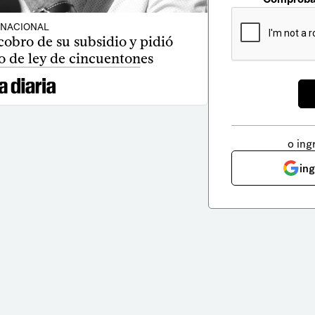
NACIONAL
cobro de su subsidio y pidió
o de ley de cincuentones
o ing
in