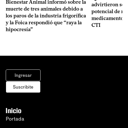
Bienestar Animal informó sobre la
advirtieron sob
muerte de tres animales debido a
potencial de m
los paros de la industria frigorífica
medicamentos p
y la Foica respondió que “raya la
CTI
hipocresía”
Ingresar
Suscribite
Inicio
Portada