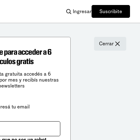
Ingresar
Suscribite
Cerrar
e para acceder a 6
ículos gratis
ta gratuita accedés a 6
 por mes y recibís nuestras
newsletters
gresá tu email
que no sos un robot