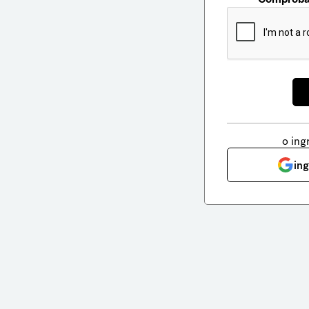
o ing
in