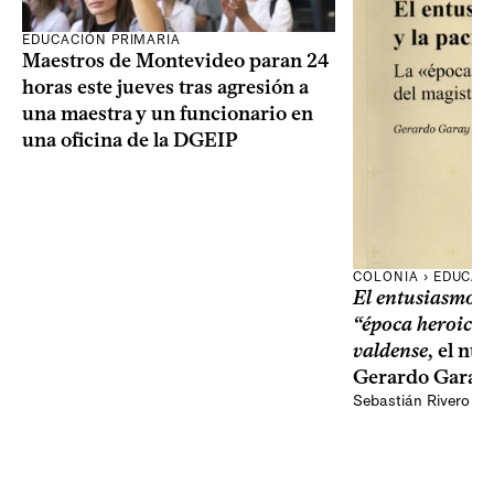
EDUCACIÓN PRIMARIA
Maestros de Montevideo paran 24
horas este jueves tras agresión a
una maestra y un funcionario en
una oficina de la DGEIP
COLONIA › EDUCAC
El entusiasmo y 
“época heroica”
valdense
, el nu
Gerardo Garay
Sebastián Rivero Sc