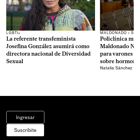
LGBTI+
MALDONADO › SOC
La referente transfeminista
Policlínica mun
Josefina González asumirá como
Maldonado Nue
directora nacional de Diversidad
para varones tr
Sexual
sobre hormoni
Natalia Sánchez
Ingresar
Suscribite