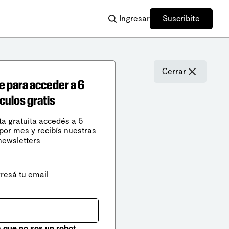
Ingresar
Suscribite
Cerrar
e para acceder a 6
ículos gratis
ta gratuita accedés a 6
 por mes y recibís nuestras
newsletters
gresá tu email
que no sos un robot