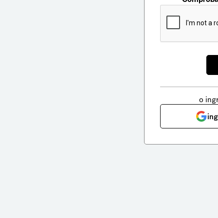
o ing
in