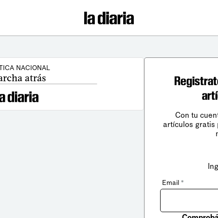
TICA NACIONAL
rcha atrás
Registrat
art
Con tu cuen
artículos gratis
In
Email
*
Comprobá 