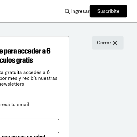
Ingresar
Suscribite
Cerrar
e para acceder a 6
ículos gratis
ta gratuita accedés a 6
 por mes y recibís nuestras
newsletters
gresá tu email
que no sos un robot