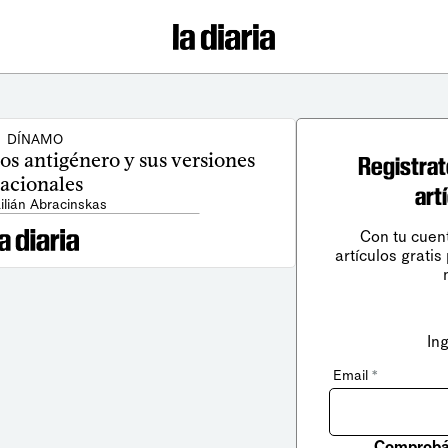
DÍNAMO
os antigénero y sus versiones
Registrat
acionales
art
Lilián Abracinskas
Con tu cuen
artículos gratis
In
Email
*
Comprobá 