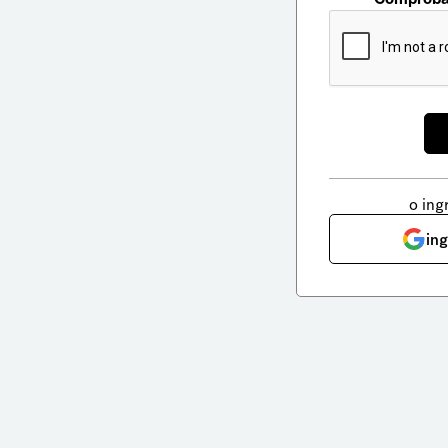
o ing
in