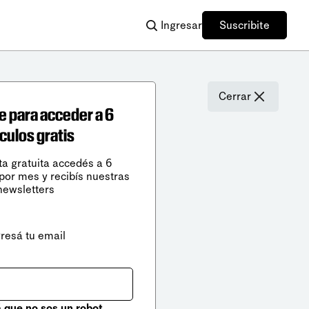
Ingresar
Suscribite
Cerrar
e para acceder a 6
ículos gratis
ta gratuita accedés a 6
 por mes y recibís nuestras
newsletters
gresá tu email
que no sos un robot