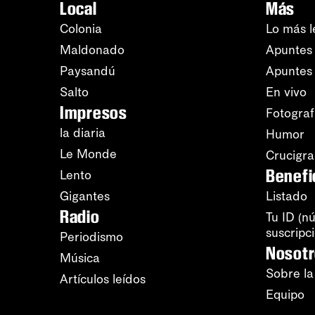
Local
Más
Colonia
Lo más l
Maldonado
Apuntes 
Paysandú
Apuntes
Salto
En vivo
Impresos
Fotograf
la diaria
Humor
Le Monde
Crucigr
Benefi
Lento
Gigantes
Listado
Radio
Tu ID (n
suscripc
Periodismo
Nosot
Música
Sobre la
Artículos leídos
Equipo