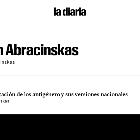
án Abracinskas
cinskas
zación de los antigénero y sus versiones nacionales
nskas