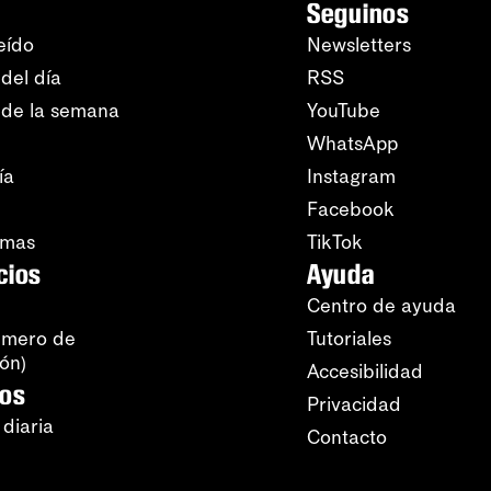
Seguinos
eído
Newsletters
del día
RSS
 de la semana
YouTube
WhatsApp
ía
Instagram
Facebook
amas
TikTok
cios
Ayuda
Centro de ayuda
úmero de
Tutoriales
ión)
Accesibilidad
ros
Privacidad
 diaria
Contacto