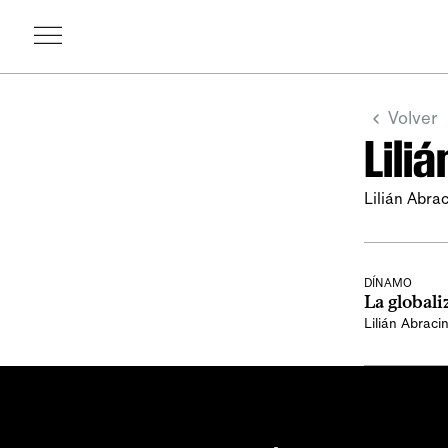
Volver
Lili
Lilián Abra
DÍNAMO
La globali
Lilián Abraci