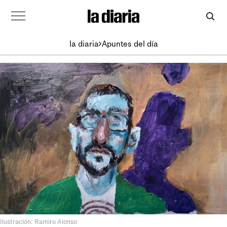
la diaria
Apuntes del día
Ilustración: Ramiro Alonso