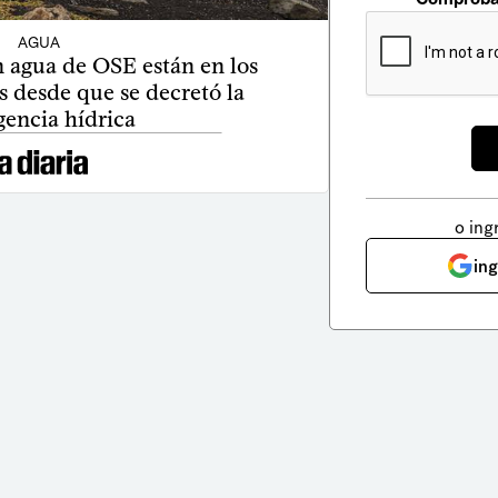
AGUA
n agua de OSE están en los
s desde que se decretó la
encia hídrica
o ing
in