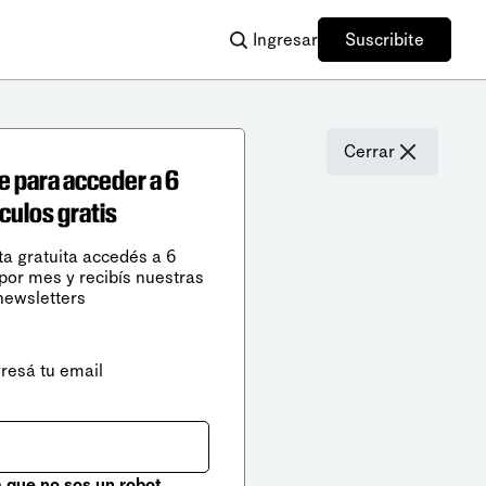
Ingresar
Suscribite
Cerrar
e para acceder a 6
ículos gratis
ta gratuita accedés a 6
 por mes y recibís nuestras
newsletters
gresá tu email
que no sos un robot