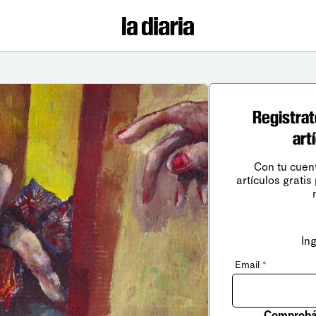
Registrat
art
Con tu cuen
artículos gratis
In
Email
*
Comprobá 