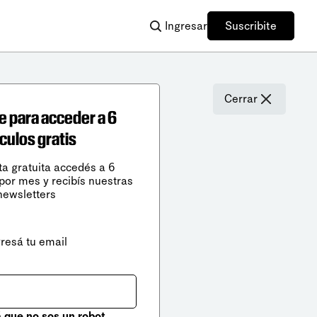
Ingresar
Suscribite
Cerrar
e para acceder a 6
ículos gratis
ta gratuita accedés a 6
 por mes y recibís nuestras
newsletters
gresá tu email
que no sos un robot