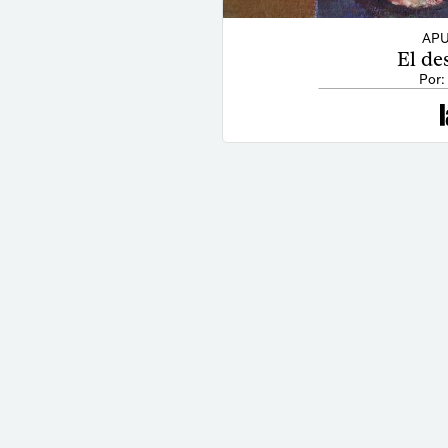
APU
El de
Por: