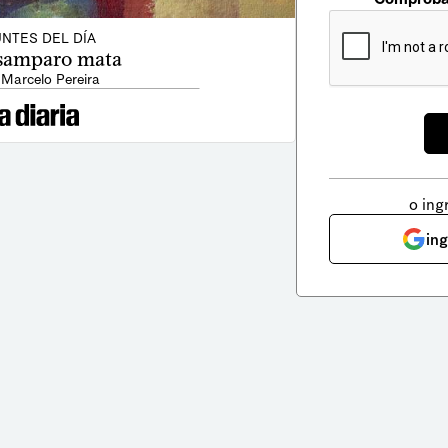
NTES DEL DÍA
samparo mata
 Marcelo Pereira
o ing
in