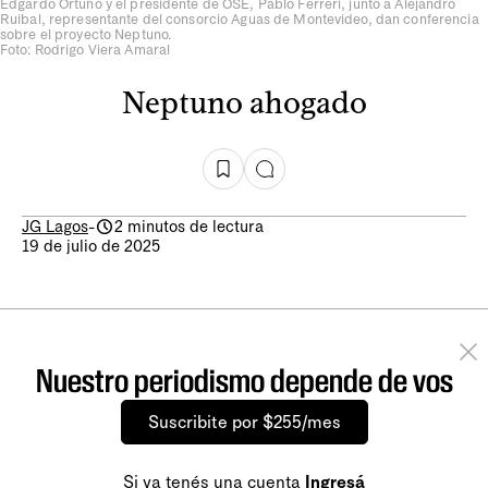
Edgardo Ortuño y el presidente de OSE, Pablo Ferreri, junto a Alejandro
Ruibal, representante del consorcio Aguas de Montevideo, dan conferencia
sobre el proyecto Neptuno.
Foto: Rodrigo Viera Amaral
Neptuno ahogado
JG Lagos
-
2 minutos de lectura
19 de julio de 2025
Nuestro periodismo depende de vos
Suscribite por $255/mes
Si ya tenés una cuenta
Ingresá