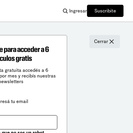
Ingresar
Suscribite
Cerrar
e para acceder a 6
ículos gratis
ta gratuita accedés a 6
 por mes y recibís nuestras
newsletters
gresá tu email
que no sos un robot