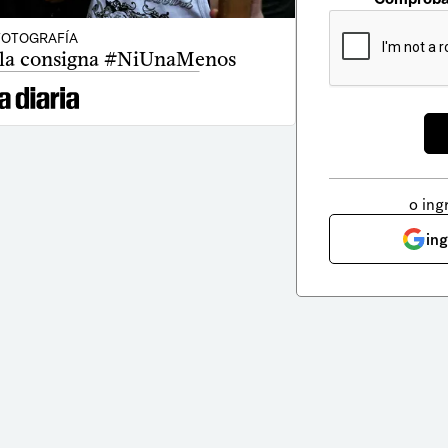
FOTOGRAFÍA
 la consigna #NiUnaMenos
o ing
in