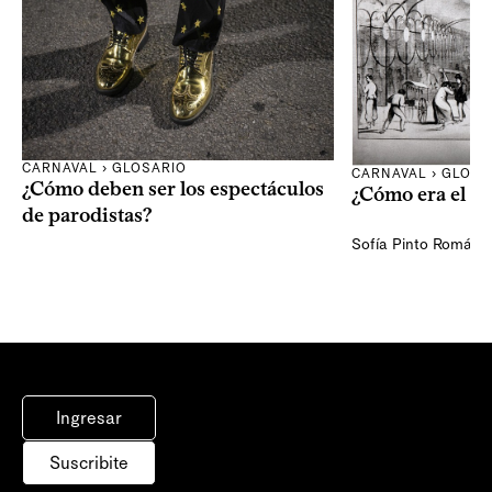
CARNAVAL
›
GLOSARIO
CARNAVAL
›
GLOSA
¿Cómo deben ser los espectáculos
¿Cómo era el ca
de parodistas?
Sofía Pinto Román
Ingresar
Suscribite