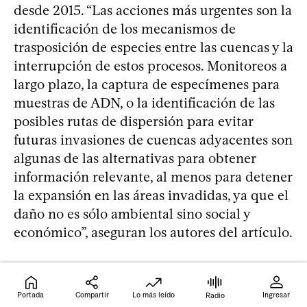
desde 2015. “Las acciones más urgentes son la
identificación de los mecanismos de
trasposición de especies entre las cuencas y la
interrupción de estos procesos. Monitoreos a
largo plazo, la captura de especímenes para
muestras de ADN, o la identificación de las
posibles rutas de dispersión para evitar
futuras invasiones de cuencas adyacentes son
algunas de las alternativas para obtener
información relevante, al menos para detener
la expansión en las áreas invadidas, ya que el
daño no es sólo ambiental sino social y
económico”, aseguran los autores del artículo.
Cortar las vías de dispersión de las pirañas y
otras especies potencialmente perjudiciales
Portada
Compartir
Lo más leído
Ingresar
Radio