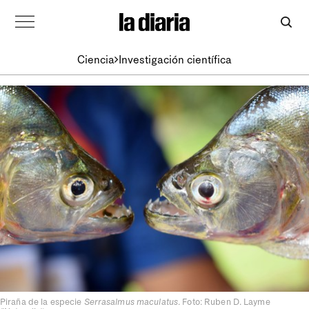
Ciencia
Investigación científica
Piraña de la especie
Serrasalmus maculatus
. Foto: Ruben D. Layme