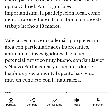
opina Gabriel. Para lograrlo es
importantísima la participación local, como
demostraron ellos en la colaboración de este
trabajo hecho a 18 manos.
Vale la pena hacerlo, además, porque es un
área con particularidades interesantes,
apuntan los investigadores. Tiene un
potencial turístico muy bueno, con San Javier
y Nuevo Berlín cerca, y es un área donde
histórica y socialmente la gente ha vivido
muy en contacto con la naturaleza.
“Hay que empezar por eso y luego pensar en
lo global, en qué sistema agrícola queremos
Portada
Compartir
Lo más leído
Ingresar
Radio
para el futuro. Preguntarnos: ¿yo, como