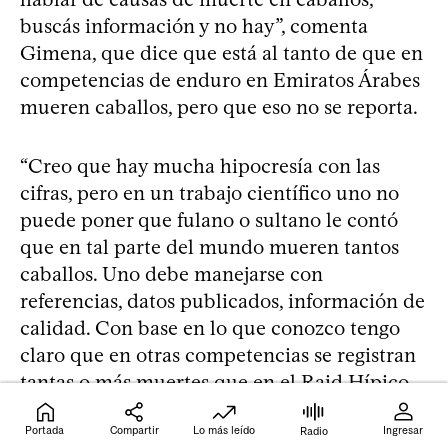
buscás información y no hay”, comenta
Gimena, que dice que está al tanto de que en
competencias de enduro en Emiratos Árabes
mueren caballos, pero que eso no se reporta.
“Creo que hay mucha hipocresía con las
cifras, pero en un trabajo científico uno no
puede poner que fulano o sultano le contó
que en tal parte del mundo mueren tantos
caballos. Uno debe manejarse con
referencias, datos publicados, información de
calidad. Con base en lo que conozco tengo
claro que en otras competencias se registran
tantas o más muertes que en el Raid Hípico
Uruguayo, pero no es algo que pueda poner
Portada
Compartir
Lo más leído
Ingresar
en un
paper
. Es una pena que nadie lo
Radio