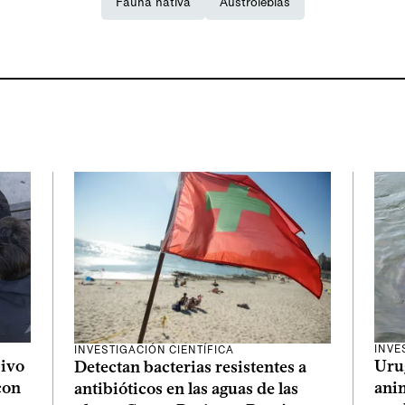
Fauna nativa
Austrolebias
INVE
INVESTIGACIÓN CIENTÍFICA
sivo
Uru
Detectan bacterias resistentes a
con
ani
antibióticos en las aguas de las