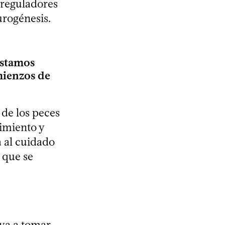
 reguladores
urogénesis.
estamos
mienzos de
 de los peces
imiento y
a al cuidado
 que se
uya a tomar