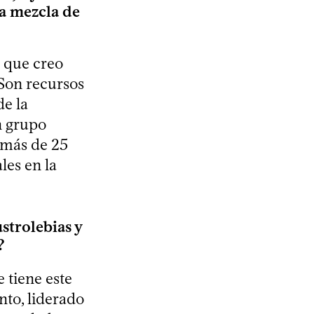
na mezcla de
o que creo
 Son recursos
de la
n grupo
 más de 25
les en la
strolebias y
?
 tiene este
nto, liderado