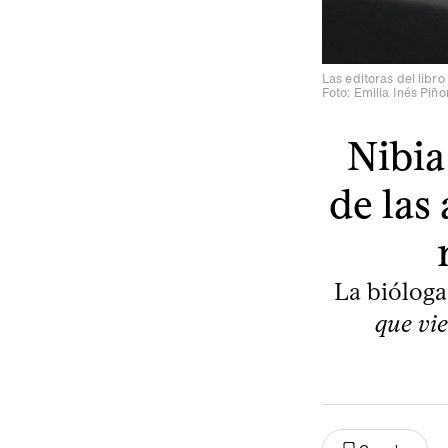
Las editoras del libro
Foto: Emilia Inés Piño
Nibia
de las
La bióloga
que vi