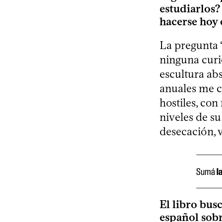
estudiarlos?
hacerse hoy 
La pregunta “
ninguna curi
escultura abs
anuales me c
hostiles, co
niveles de su
desecación, v
Sumá
l
El libro bus
español sobre