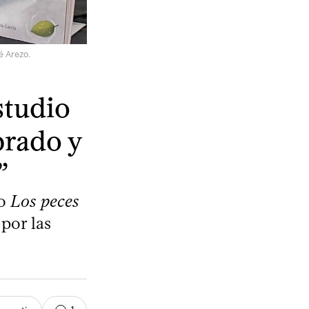
é Arezo.
studio
brado y
”
ro
Los peces
por las