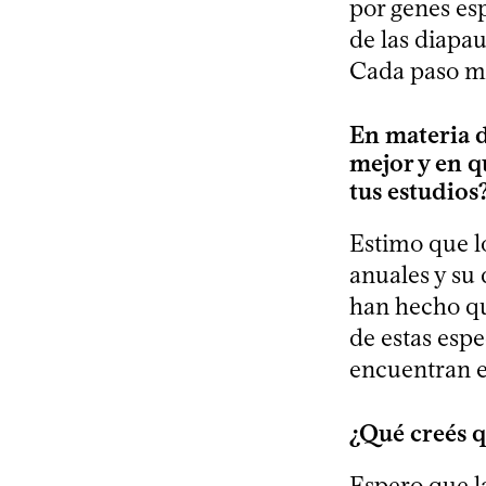
por genes es
de las diapau
Cada paso m
En materia d
mejor y en 
tus estudios
Estimo que lo
anuales y su
han hecho qu
de estas esp
encuentran en
¿Qué creés q
Espero que l