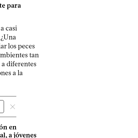
te para
a casi
? ¿Una
ar los peces
ambientes tan
a diferentes
ones a la
ión en
al, a jóvenes