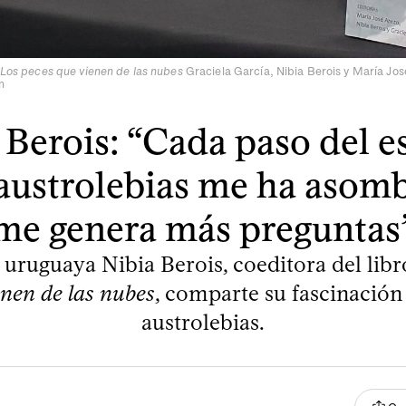
Los peces que vienen de las nubes
Graciela García, Nibia Berois y María Jos
n
 Berois: “Cada paso del e
 austrolebias me ha asom
me genera más preguntas
 uruguaya Nibia Berois, coeditora del lib
enen de las nubes
, comparte su fascinación 
austrolebias.