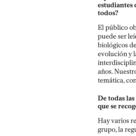
estudiantes 
todos?
El público ob
puede ser leí
biológicos d
evolución y 
interdiscipl
años. Nuestro
temática, co
De todas las
que se recog
Hay varios r
grupo, la reg