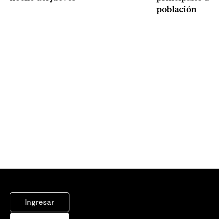
población
Ingresar