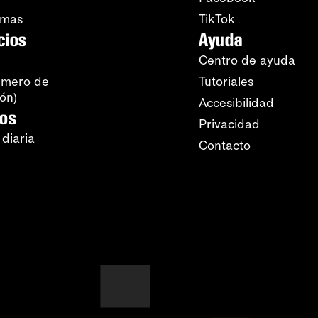
amas
TikTok
cios
Ayuda
Centro de ayuda
úmero de
Tutoriales
ión)
Accesibilidad
ros
Privacidad
 diaria
Contacto