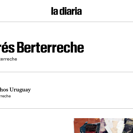
és Berterreche
terreche
hos Uruguay
rreche