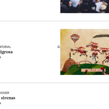
DITORIAL
ligrosa
e
OSSIER
 sirenas
e