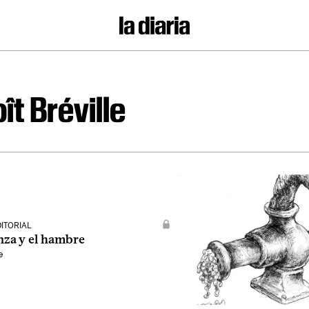
ît Bréville
DITORIAL
nza y el hambre
e