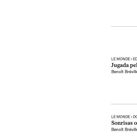
LE MONDE › E
Jugada pe
Benoît Brévill
LE MONDE › D
Sonrisas o
Benoît Brévill