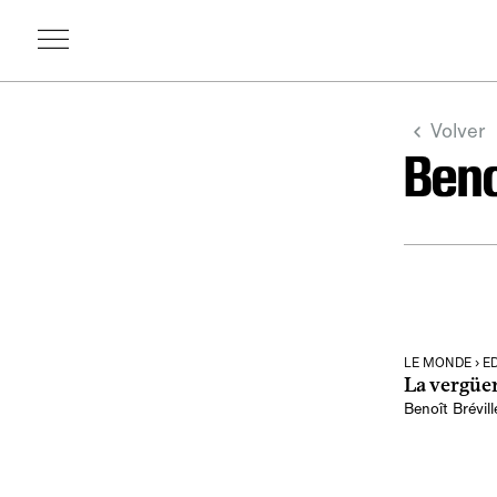
Volver
Beno
LE MONDE › E
La vergüe
Benoît Brévill