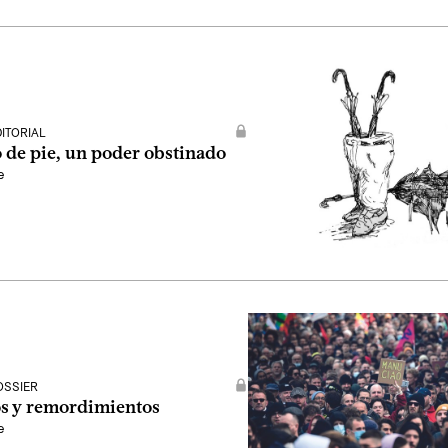
DITORIAL
 de pie, un poder obstinado
e
OSSIER
s y remordimientos
e