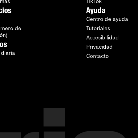
amas
TikTok
cios
Ayuda
Centro de ayuda
úmero de
Tutoriales
ión)
Accesibilidad
ros
Privacidad
 diaria
Contacto