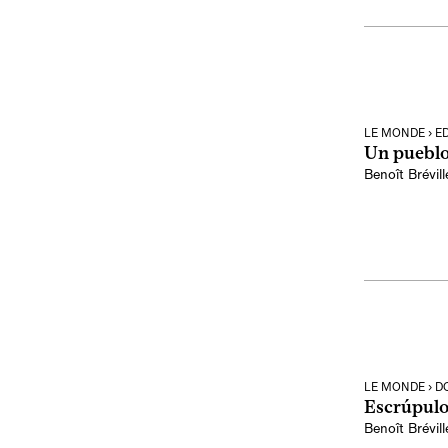
LE MONDE › E
Un pueblo
Benoît Brévill
LE MONDE › D
Escrúpulo
Benoît Brévill